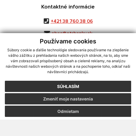
Kontaktné informácie
+421 38 760 38 06
obec@otrhanky.sk
Používame cookies
Súbory cookie a ďalšie technológie sledovania používame na zlepšenie
vášho zážitku z prehliadania našich webových stránok, na to, aby sme
využite možnosť získavania aktuálnych informácií s využitím RSS
,
vám zobrazovali prispôsobený obsah a cielené reklamy, na analýzu
CMS systém (redakčný) systém ECHELON 2,
Mapa stránok
,
web portál
,
návštevnosti našich webových stránok a na pochopenie toho, odkiaľ naši
návštevníci prichádzajú.
webhosting
,
webex.digital, s.r.o.
,
domény
,
registrácia domény
,
spoločnosť webex.digital, s.r.o.
,
technický prevádzkovateľ
SÚHLASÍM
Posledná aktualizácia:
05.08.2026
Zmeniť moje nastavenia
Vytlačiť stránku
|
Vyhlásenie o prístupnosti
Autorské práva
|
Cookies
Odmietam
.
.
.
.
.
.
webdesign |