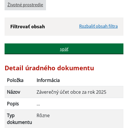
Životné prostredie
Filtrovať obsah
Rozbaliť obsah filtra
Názov:
späť
Popis:
Detail úradného dokumentu
Dátum zverejnenia od:
Položka
Informácia
Názov
Záverečný účet obce za rok 2025
Dátum zverejnenia do:
Popis
...
Typ
Rôzne
Filtrovať
Reset
dokumentu