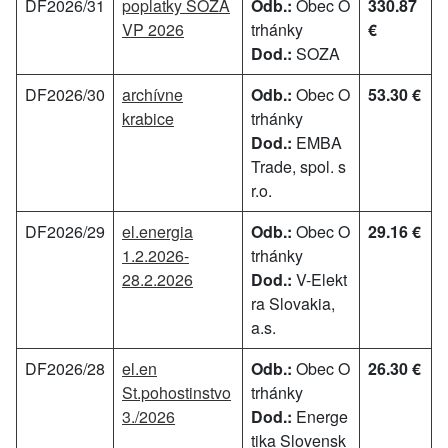
DF2026/31
poplatky SOZA
Odb.:
Obec O
330.87
VP 2026
trhánky
€
Dod.:
SOZA
DF2026/30
archívne
Odb.:
Obec O
53.30 €
krabice
trhánky
Dod.:
EMBA
Trade, spol. s
r.o.
DF2026/29
el.energia
Odb.:
Obec O
29.16 €
1.2.2026-
trhánky
28.2.2026
Dod.:
V-Elekt
ra Slovakia,
a.s.
DF2026/28
el.en
Odb.:
Obec O
26.30 €
St.pohostinstvo
trhánky
3./2026
Dod.:
Energe
tika Slovensk