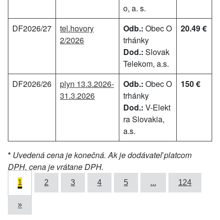
o, a. s.
DF2026/27
tel.hovory
Odb.:
Obec O
20.49 €
2/2026
trhánky
Dod.:
Slovak
Telekom, a.s.
DF2026/26
plyn 13.3.2026-
Odb.:
Obec O
150 €
31.3.2026
trhánky
Dod.:
V-Elekt
ra Slovakia,
a.s.
*
Uvedená cena je konečná. Ak je dodávateľ platcom
DPH, cena je vrátane DPH.
1
2
3
4
5
...
124
»