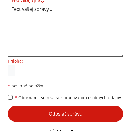
*
Text vašej správy:
Príloha:
Príloha
*
povinné položky
*
Oboznámil som sa so
spracúvaním osobných údajov
Google reCaptcha Response
Odoslať správu