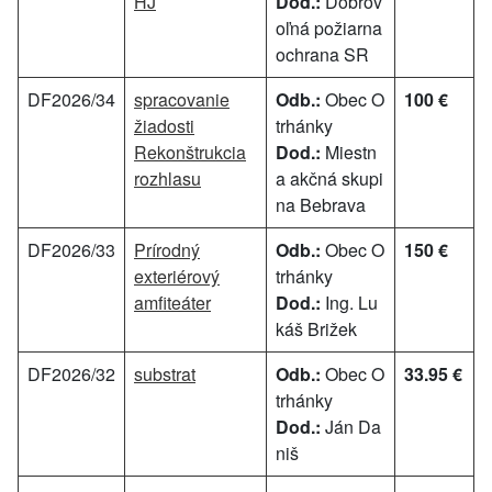
HJ
Dod.:
Dobrov
oľná požiarna
ochrana SR
DF2026/34
spracovanie
Odb.:
Obec O
100 €
žiadosti
trhánky
Rekonštrukcia
Dod.:
Miestn
rozhlasu
a akčná skupi
na Bebrava
DF2026/33
Prírodný
Odb.:
Obec O
150 €
exteriérový
trhánky
amfiteáter
Dod.:
Ing. Lu
káš Brižek
DF2026/32
substrat
Odb.:
Obec O
33.95 €
trhánky
Dod.:
Ján Da
niš