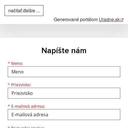
načítať ďalšie ...
Generované portálom
Uradne.sk
Napíšte nám
Meno
Priezvisko
E-mailová adresa
*
Meno:
*
Priezvisko:
*
E-mailová adresa:
Text vašej správy...