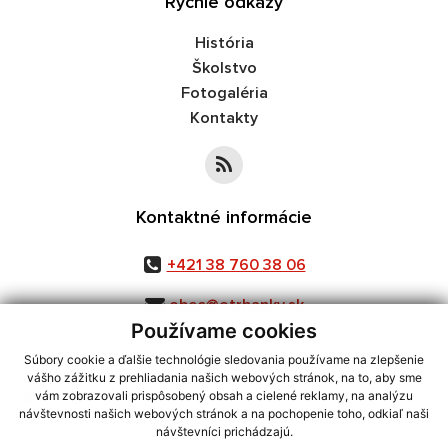
Rýchle odkazy
História
Školstvo
Fotogaléria
Kontakty
Kontaktné informácie
+421 38 760 38 06
obec@otrhanky.sk
Používame cookies
Súbory cookie a ďalšie technológie sledovania používame na zlepšenie
vášho zážitku z prehliadania našich webových stránok, na to, aby sme
využite možnosť získavania aktuálnych informácií s využitím RSS
,
vám zobrazovali prispôsobený obsah a cielené reklamy, na analýzu
CMS systém (redakčný) systém ECHELON 2,
Mapa stránok
,
web portál
,
návštevnosti našich webových stránok a na pochopenie toho, odkiaľ naši
návštevníci prichádzajú.
webhosting
,
webex.digital, s.r.o.
,
domény
,
registrácia domény
,