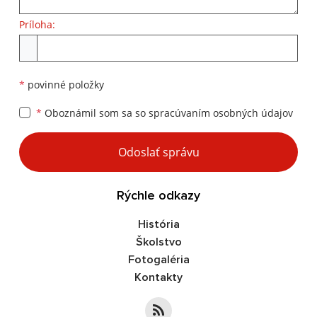
Príloha:
Príloha
*
povinné položky
*
Oboznámil som sa so
spracúvaním osobných údajov
Google reCaptcha Response
Odoslať správu
Rýchle odkazy
História
Školstvo
Fotogaléria
Kontakty