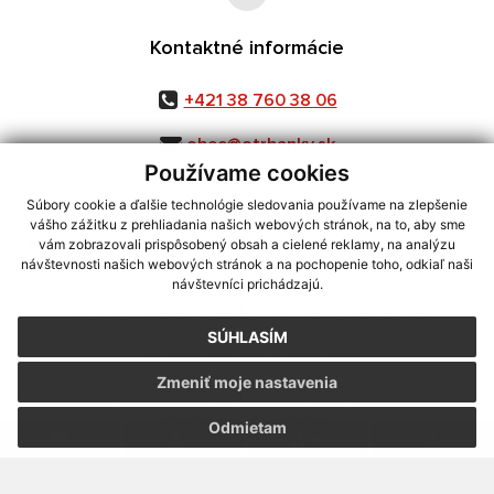
Kontaktné informácie
+421 38 760 38 06
obec@otrhanky.sk
Používame cookies
Súbory cookie a ďalšie technológie sledovania používame na zlepšenie
vášho zážitku z prehliadania našich webových stránok, na to, aby sme
využite možnosť získavania aktuálnych informácií s využitím RSS
,
vám zobrazovali prispôsobený obsah a cielené reklamy, na analýzu
CMS systém (redakčný) systém ECHELON 2,
Mapa stránok
,
web portál
,
návštevnosti našich webových stránok a na pochopenie toho, odkiaľ naši
návštevníci prichádzajú.
webhosting
,
webex.digital, s.r.o.
,
domény
,
registrácia domény
,
spoločnosť webex.digital, s.r.o.
,
technický prevádzkovateľ
SÚHLASÍM
Posledná aktualizácia:
05.08.2026
Zmeniť moje nastavenia
Vytlačiť stránku
|
Vyhlásenie o prístupnosti
Autorské práva
|
Cookies
Odmietam
.
.
.
.
.
.
webdesign |