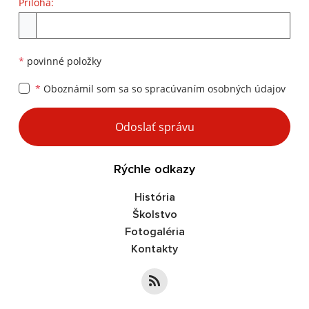
Príloha:
Príloha
*
povinné položky
*
Oboznámil som sa so
spracúvaním osobných údajov
Google reCaptcha Response
Odoslať správu
Rýchle odkazy
História
Školstvo
Fotogaléria
Kontakty