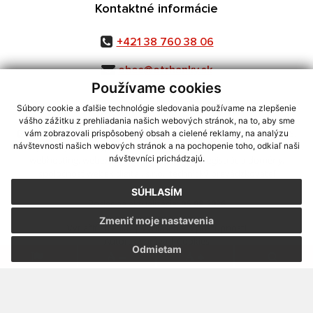
Kontaktné informácie
+421 38 760 38 06
obec@otrhanky.sk
Používame cookies
Súbory cookie a ďalšie technológie sledovania používame na zlepšenie
vášho zážitku z prehliadania našich webových stránok, na to, aby sme
využite možnosť získavania aktuálnych informácií s využitím RSS
,
vám zobrazovali prispôsobený obsah a cielené reklamy, na analýzu
CMS systém (redakčný) systém ECHELON 2,
Mapa stránok
,
web portál
,
návštevnosti našich webových stránok a na pochopenie toho, odkiaľ naši
návštevníci prichádzajú.
webhosting
,
webex.digital, s.r.o.
,
domény
,
registrácia domény
,
spoločnosť webex.digital, s.r.o.
,
technický prevádzkovateľ
SÚHLASÍM
Posledná aktualizácia:
05.08.2026
Zmeniť moje nastavenia
Vytlačiť stránku
|
Vyhlásenie o prístupnosti
Autorské práva
|
Cookies
Odmietam
.
.
.
.
.
.
webdesign |