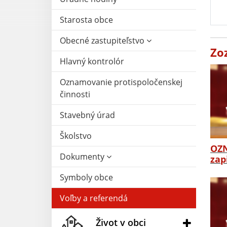
Starosta obce
Obecné zastupiteľstvo
Zo
Hlavný kontrolór
Oznamovanie protispoločenskej
činnosti
Stavebný úrad
Školstvo
OZN
Dokumenty
zap
Symboly obce
Voľby a referendá
Život v obci