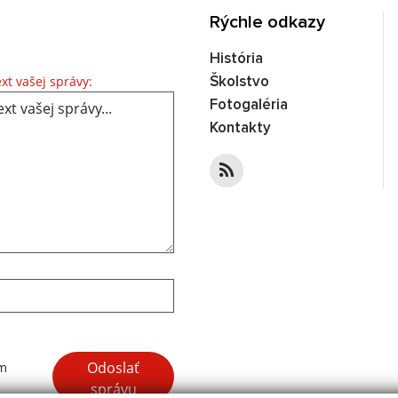
Rýchle odkazy
História
Text vašej správy...
xt vašej správy:
Školstvo
Fotogaléria
Kontakty
Google reCaptcha Response
Odoslať
ím
správu