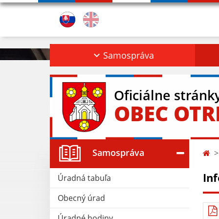
Samospráva
Oficiálne stránk
OBEC OT
Samospráva
In
Úradná tabuľa
Obecný úrad
Úradné hodiny