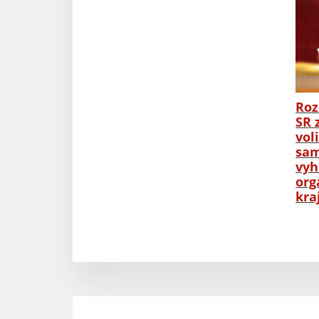
Roz
SR 
vol
sam
vyh
org
kra