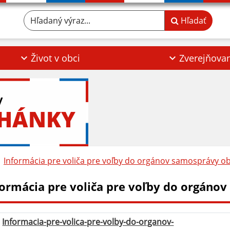
Hľadaný výraz...
Hľadať
Život v obci
Zverejňova
y
RHÁNKY
Informácia pre voliča pre voľby do orgánov samosprávy ob
formácia pre voliča pre voľby do orgáno
Informacia-pre-volica-pre-volby-do-organov-