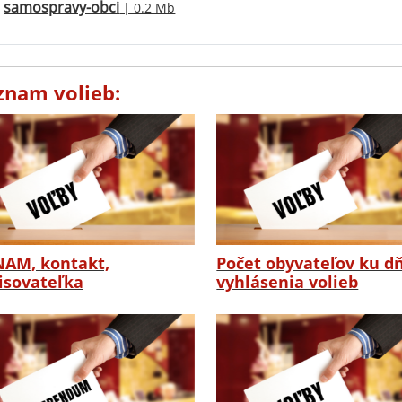
samospravy-obci
| 0.2 Mb
znam volieb:
AM, kontakt,
Počet obyvateľov ku d
isovateľka
vyhlásenia volieb