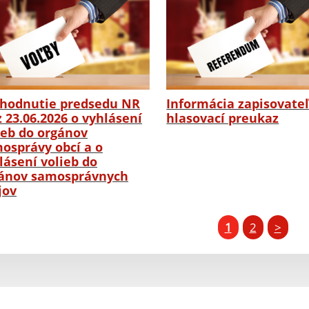
hodnutie predsedu NR
Informácia zapisovate
z 23.06.2026 o vyhlásení
hlasovací preukaz
ieb do orgánov
osprávy obcí a o
lásení volieb do
ánov samosprávnych
jov
1
2
>