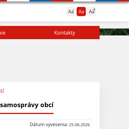
Aa
Aa
Aa
nie
Kontakty
cí
v samosprávy obcí
Dátum vyvesenia:
25.06.2026