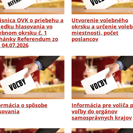
isnica OVK o priebehu a
Utvorenie volebného
ledku hlasovania vo
okrsku a určenie vole
ebnom okrsku č. 1
miestnosti, počet
hánky Referendum zo
poslancov
 04.07.2026
ormácia o spôsobe
Informácia pre voliča 
sovania
voľby do orgánov
samosprávnych krajov