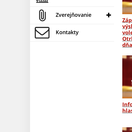
Zverejňovanie
Záp
výs
Kontakty
vol
Otr
dňa
Inf
hla