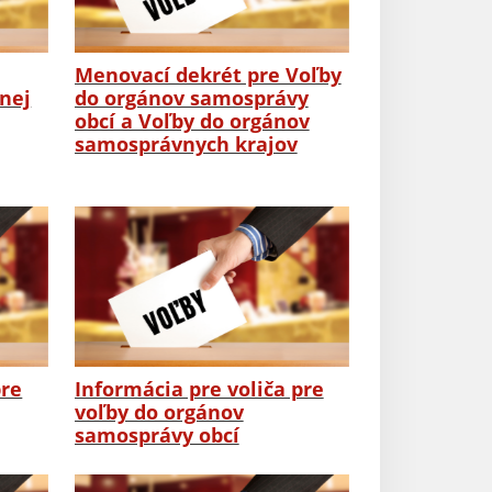
Menovací dekrét pre Voľby
bnej
do orgánov samosprávy
obcí a Voľby do orgánov
samosprávnych krajov
pre
Informácia pre voliča pre
voľby do orgánov
samosprávy obcí