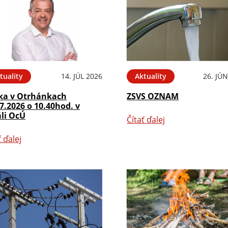
tuality
14. JÚL 2026
Aktuality
26. JÚ
ka v Otrhánkach
ZSVS OZNAM
7.2026 o 10.40hod. v
áli OcÚ
Čítať ďalej
ť ďalej