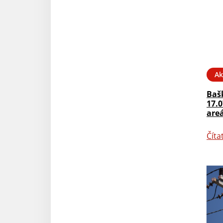
Ak
Baš
17.0
are
Číta