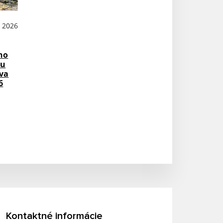
N 2026
ho
su
va
6
Kontaktné informácie