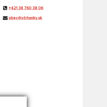
+421 38 760 38 06
obec@otrhanky.sk