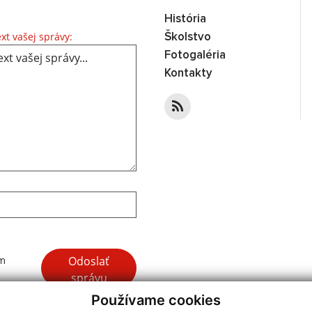
História
Text vašej správy...
xt vašej správy:
Školstvo
Fotogaléria
Kontakty
Google reCaptcha Response
Odoslať
ím
správu
Používame cookies