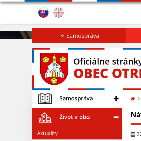
Samospráva
Oficiálne stránk
OBEC OT
Samospráva
Ná
Život v obci
Aktuality
27