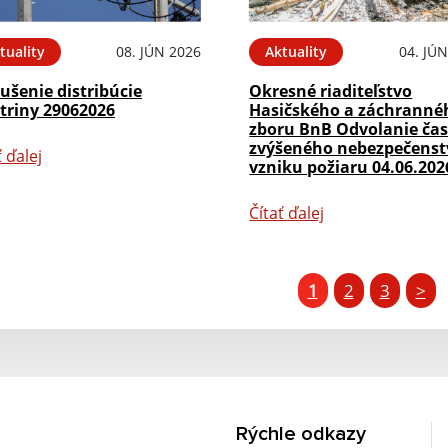
tuality
08. JÚN 2026
Aktuality
04. JÚ
ušenie distribúcie
Okresné riaditeľstvo
triny 29062026
Hasičského a záchranné
zboru BnB Odvolanie ča
zvýšeného nebezpečenst
ť ďalej
vzniku požiaru 04.06.202
Čítať ďalej
1
2
3
>
Rýchle odkazy