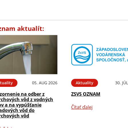
znam aktualít:
tuality
05. AUG 2026
Aktuality
30. JÚ
zornenie na odber z
ZSVS OZNAM
rchových vôd z vodných
ov a na vypúšťanie
Čítať ďalej
adových vôd do
rchových vôd