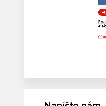
Ak
Prer
elek
Číta
Napíšte nám