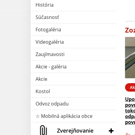
História
Súčasnosť
Zo
Fotogaléria
Videogaléria
Zaujímavosti
Akcie - galéria
Akcie
Ak
Kostol
Upo
Odvoz odpadu
pov
tok
☆ Mobilná aplikácia obce
odp
pov
Zverejňovanie