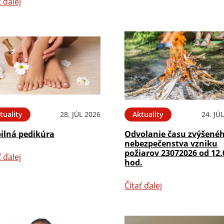
ť ďalej
tuality
28. JÚL 2026
Aktuality
24. JÚ
ilná pedikúra
Odvolanie času zvýšené
nebezpečenstva vzniku
požiarov 23072026 od 12.
ť ďalej
hod.
Čítať ďalej