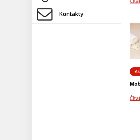
Číta
Kontakty
Ak
Mob
Číta