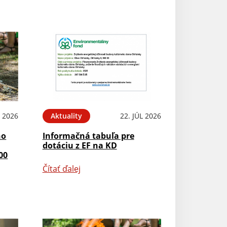
L 2026
Aktuality
22. JÚL 2026
ho
Informačná tabuľa pre
dotáciu z EF na KD
00
Čítať ďalej