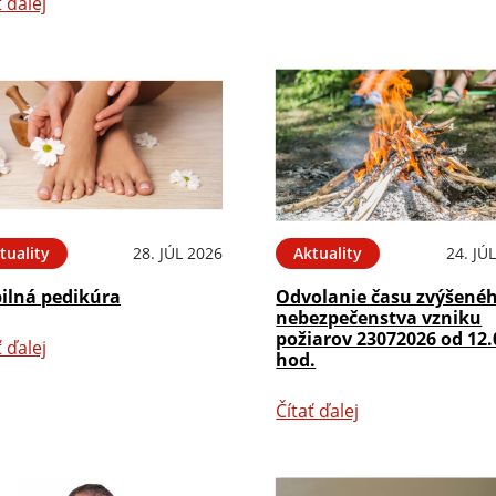
ť ďalej
tuality
28. JÚL 2026
Aktuality
24. JÚ
ilná pedikúra
Odvolanie času zvýšené
nebezpečenstva vzniku
požiarov 23072026 od 12.
ť ďalej
hod.
Čítať ďalej