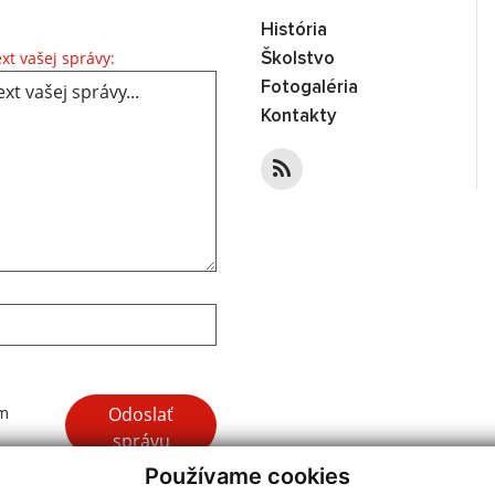
História
Text vašej správy...
xt vašej správy:
Školstvo
Fotogaléria
Kontakty
Google reCaptcha Response
Odoslať
ím
správu
Používame cookies