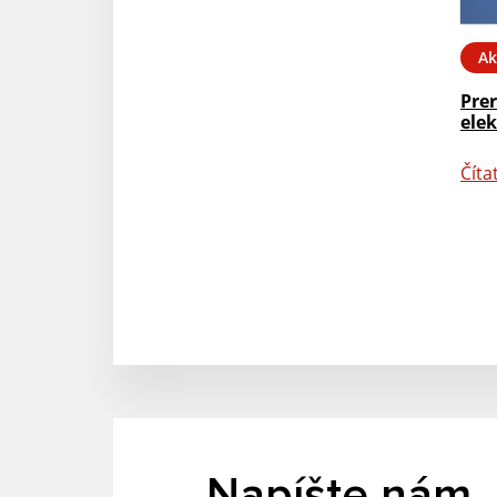
Ak
Prer
elek
Číta
Napíšte nám