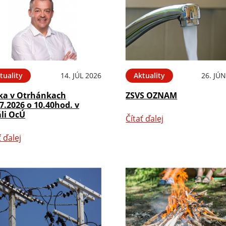
tuality
14. JÚL 2026
Aktuality
26. JÚ
ka v Otrhánkach
ZSVS OZNAM
7.2026 o 10.40hod. v
áli OcÚ
Čítať ďalej
ť ďalej