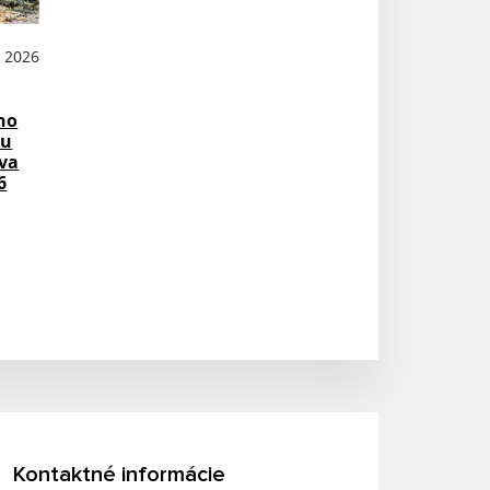
N 2026
ho
su
va
6
Kontaktné informácie