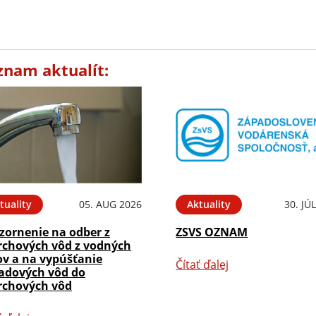
znam aktualít:
tuality
05. AUG 2026
Aktuality
30. JÚ
zornenie na odber z
ZSVS OZNAM
rchových vôd z vodných
ov a na vypúšťanie
Čítať ďalej
adových vôd do
rchových vôd