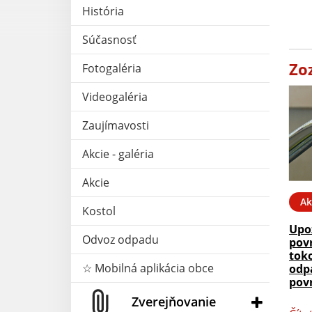
História
Súčasnosť
Zo
Fotogaléria
Videogaléria
Zaujímavosti
Akcie - galéria
Akcie
Ak
Kostol
Upo
Odvoz odpadu
pov
tok
☆ Mobilná aplikácia obce
odp
pov
Zverejňovanie