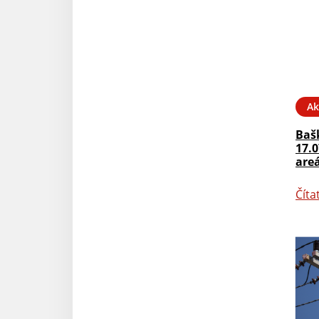
Ak
Baš
17.0
are
Číta