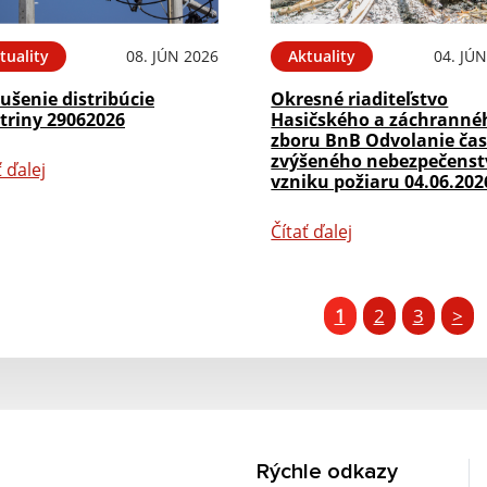
tuality
08. JÚN 2026
Aktuality
04. JÚ
ušenie distribúcie
Okresné riaditeľstvo
triny 29062026
Hasičského a záchranné
zboru BnB Odvolanie ča
zvýšeného nebezpečenst
ť ďalej
vzniku požiaru 04.06.202
Čítať ďalej
1
2
3
>
Rýchle odkazy