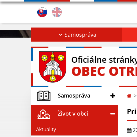
Samospráva
Oficiálne stránk
OBEC OT
Samospráva
Pr
Život v obci
Aktuality
27