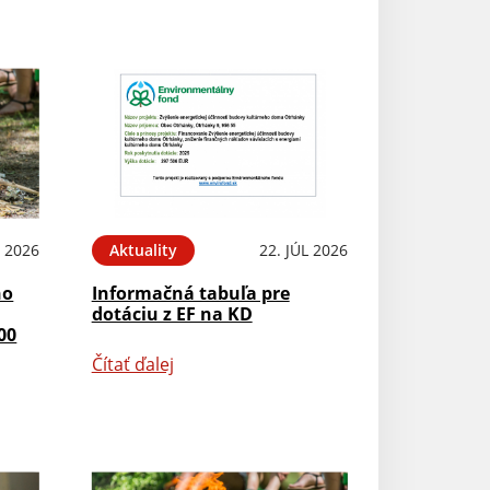
L 2026
Aktuality
22. JÚL 2026
ho
Informačná tabuľa pre
dotáciu z EF na KD
00
Čítať ďalej