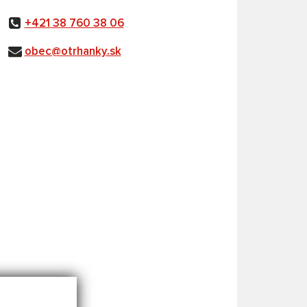
+421 38 760 38 06
obec@otrhanky.sk