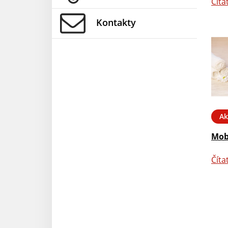
Číta
Kontakty
Ak
Mob
Číta