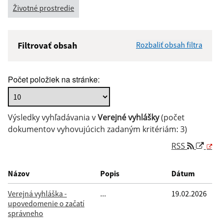
Životné prostredie
Filtrovať obsah
Rozbaliť obsah filtra
Názov:
Počet položiek na stránke:
Popis:
Výsledky vyhľadávania v
Verejné vyhlášky
(počet
Dátum zverejnenia od:
dokumentov vyhovujúcich zadaným kritériám: 3)
RSS
Dátum zverejnenia do:
Názov
Popis
Dátum
Verejná vyhláška -
...
19.02.2026
upovedomenie o začatí
Filtrovať
Reset
správneho