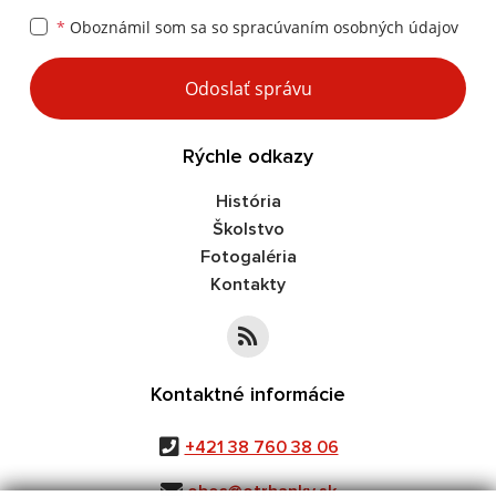
*
Oboznámil som sa so
spracúvaním osobných údajov
Google reCaptcha Response
Odoslať správu
Rýchle odkazy
História
Školstvo
Fotogaléria
Kontakty
Kontaktné informácie
+421 38 760 38 06
obec@otrhanky.sk