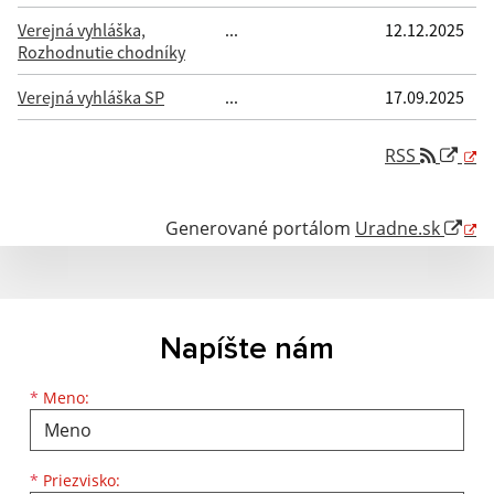
Verejná vyhláška,
...
12.12.2025
Rozhodnutie chodníky
Verejná vyhláška SP
...
17.09.2025
RSS
Generované portálom
Uradne.sk
Napíšte nám
Meno
Priezvisko
E-mailová adresa
*
Meno:
*
Priezvisko: