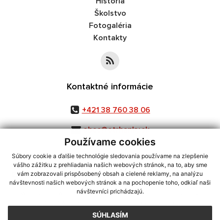
História
Školstvo
Fotogaléria
Kontakty
Kontaktné informácie
+421 38 760 38 06
obec@otrhanky.sk
Používame cookies
Súbory cookie a ďalšie technológie sledovania používame na zlepšenie
vášho zážitku z prehliadania našich webových stránok, na to, aby sme
využite možnosť získavania aktuálnych informácií s využitím RSS
,
vám zobrazovali prispôsobený obsah a cielené reklamy, na analýzu
návštevnosti našich webových stránok a na pochopenie toho, odkiaľ naši
CMS systém (redakčný) systém ECHELON 2,
Mapa stránok
,
web portál
,
návštevníci prichádzajú.
webhosting
,
webex.digital, s.r.o.
,
domény
,
registrácia domény
,
spoločnosť webex.digital, s.r.o.
,
technický prevádzkovateľ
SÚHLASÍM