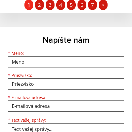
1
2
3
4
5
6
7
>
Napíšte nám
Meno
Priezvisko
E-mailová adresa
*
Meno:
*
Priezvisko:
*
E-mailová adresa:
Text vašej správy...
*
Text vašej správy: