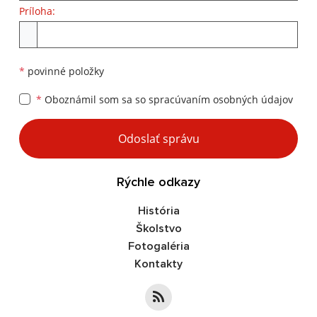
Príloha:
Príloha
*
povinné položky
*
Oboznámil som sa so
spracúvaním osobných údajov
Google reCaptcha Response
Odoslať správu
Rýchle odkazy
História
Školstvo
Fotogaléria
Kontakty