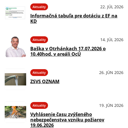
22. JÚL 2026
Aktuality
Informačná tabuľa pre dotáciu z EF na
KD
14. JÚL 2026
Aktuality
Baška v Otrhánkach 17.07.2026 o
10.40hod. v areáli OcÚ
26. JÚN 2026
Aktuality
ZSVS OZNAM
19. JÚN 2026
Aktuality
Vyhlásenie času zvýšeného
nebezpečenstva vzniku požiarov
19.06.2026