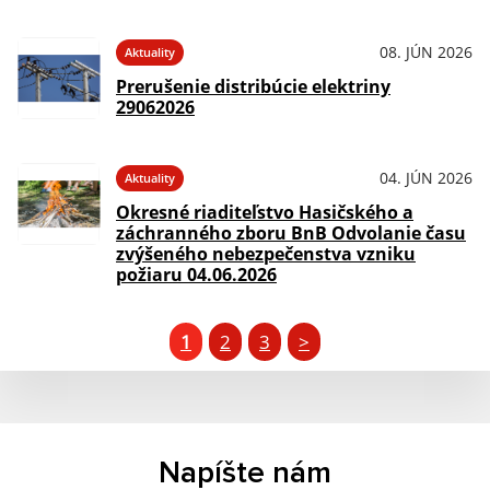
08. JÚN 2026
Aktuality
Prerušenie distribúcie elektriny
29062026
04. JÚN 2026
Aktuality
Okresné riaditeľstvo Hasičského a
záchranného zboru BnB Odvolanie času
zvýšeného nebezpečenstva vzniku
požiaru 04.06.2026
1
2
3
>
Napíšte nám