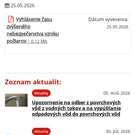
25.05.2026
Vyhlásenie času
Dátum vyvesenia:
zvýšeného
25.05.2026
nebezpečenstva vzniku
požiarov
| 0.12 Mb
Zoznam aktualít:
05. AUG 2026
Aktuality
Upozornenie na odber z povrchových
vôd z vodných tokov a na vypúšťanie
odpadových vôd do povrchových vôd
30. JÚL 2026
Aktuality