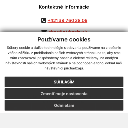
Kontaktné informácie
+421 38 760 38 06
obec@otrhanky.sk
Používame cookies
Súbory cookie a ďalšie technológie sledovania používame na zlepšenie
vášho zážitku z prehliadania našich webových stránok, na to, aby sme
využite možnosť získavania aktuálnych informácií s využitím RSS
,
vám zobrazovali prispôsobený obsah a cielené reklamy, na analýzu
CMS systém (redakčný) systém ECHELON 2,
Mapa stránok
,
web portál
,
návštevnosti našich webových stránok a na pochopenie toho, odkiaľ naši
návštevníci prichádzajú.
webhosting
,
webex.digital, s.r.o.
,
domény
,
registrácia domény
,
spoločnosť webex.digital, s.r.o.
,
technický prevádzkovateľ
SÚHLASÍM
Posledná aktualizácia:
05.08.2026
Zmeniť moje nastavenia
Vytlačiť stránku
|
Vyhlásenie o prístupnosti
Autorské práva
|
Cookies
Odmietam
.
.
.
.
.
.
webdesign |