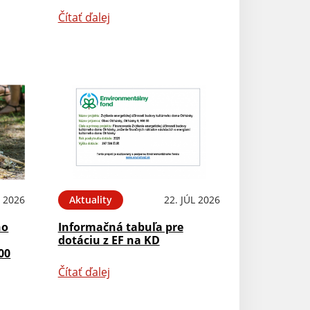
Čítať ďalej
L 2026
Aktuality
22. JÚL 2026
ho
Informačná tabuľa pre
dotáciu z EF na KD
00
Čítať ďalej