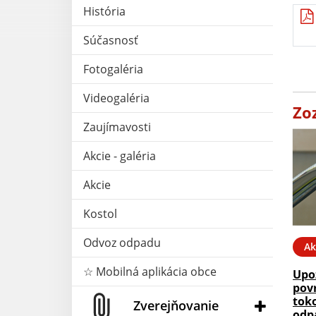
História
Súčasnosť
Fotogaléria
Videogaléria
Zo
Zaujímavosti
Akcie - galéria
Akcie
Kostol
Odvoz odpadu
Ak
☆ Mobilná aplikácia obce
Upo
pov
tok
Zverejňovanie
odp