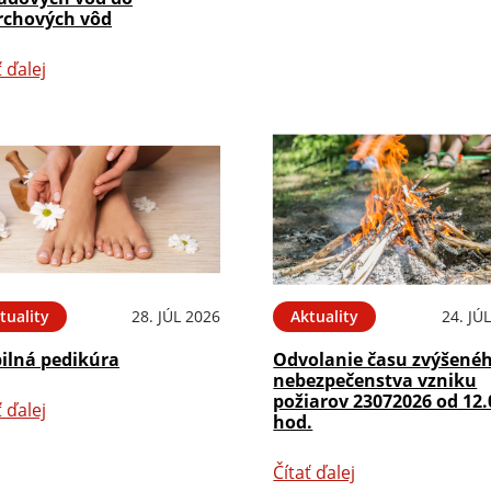
rchových vôd
ť ďalej
tuality
28. JÚL 2026
Aktuality
24. JÚ
ilná pedikúra
Odvolanie času zvýšené
nebezpečenstva vzniku
požiarov 23072026 od 12.
ť ďalej
hod.
Čítať ďalej