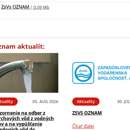
ZsVs OZNAM
| 0.09 Mb
znam aktualít:
tuality
05. AUG 2026
Aktuality
30. JÚ
zornenie na odber z
ZSVS OZNAM
rchových vôd z vodných
ov a na vypúšťanie
Čítať ďalej
adových vôd do