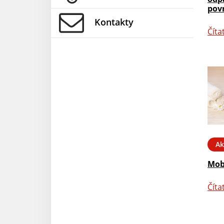
pov
Kontakty
Číta
Ak
Mob
Číta