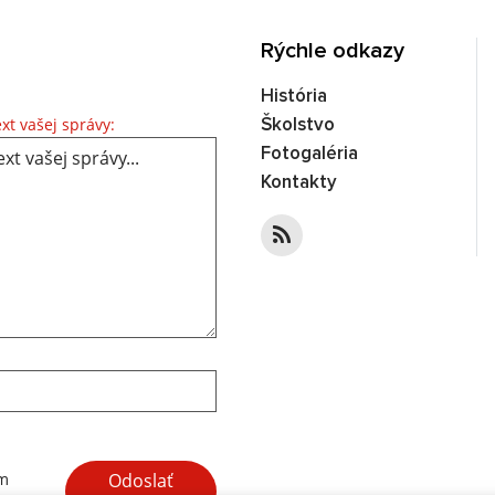
Rýchle odkazy
História
Text vašej správy...
xt vašej správy:
Školstvo
Fotogaléria
Kontakty
Google reCaptcha Response
Odoslať
ím