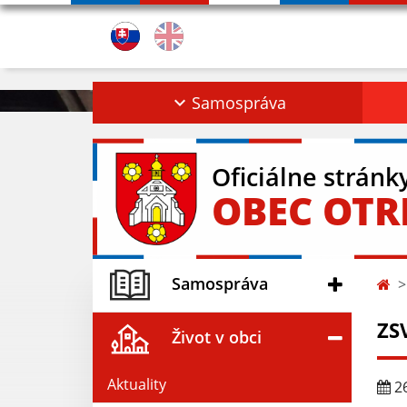
Samospráva
Oficiálne stránk
OBEC OT
Samospráva
ZS
Život v obci
Aktuality
26