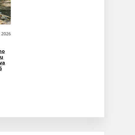
N 2026
ho
su
va
6