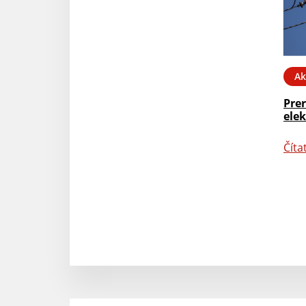
Ak
Prer
elek
Číta