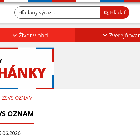
Hľadaný výraz...
Hľadať
Život v obci
Zverejňova
y
RHÁNKY
ZSVS OZNAM
VS OZNAM
.06.2026