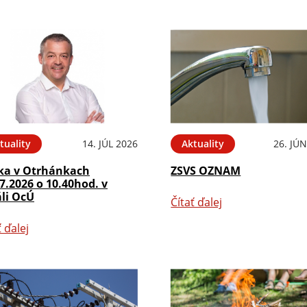
tuality
14. JÚL 2026
Aktuality
26. JÚ
ka v Otrhánkach
ZSVS OZNAM
7.2026 o 10.40hod. v
áli OcÚ
Čítať ďalej
ť ďalej