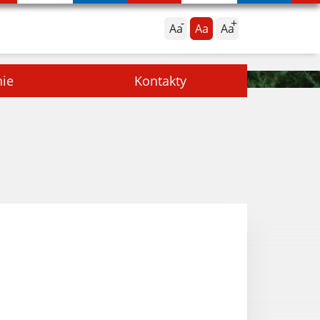
Aa
Aa
Aa
nie
Kontakty