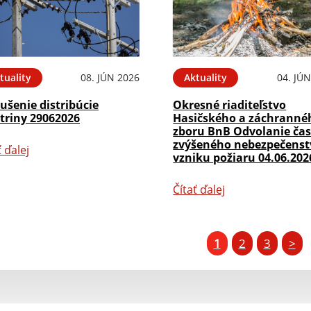
tuality
08. JÚN 2026
Aktuality
04. JÚ
ušenie distribúcie
Okresné riaditeľstvo
triny 29062026
Hasičského a záchranné
zboru BnB Odvolanie ča
zvýšeného nebezpečenst
ť ďalej
vzniku požiaru 04.06.202
Čítať ďalej
1
2
3
>