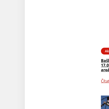
Ak
Baš
17.0
are
Číta