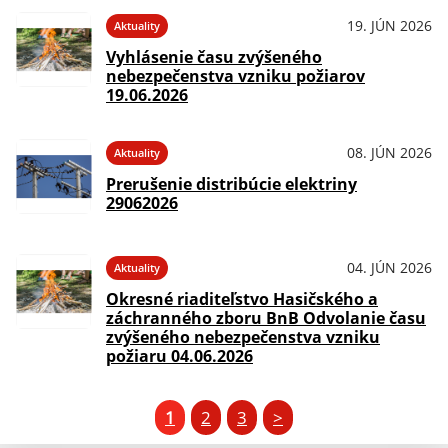
19. JÚN 2026
Aktuality
Vyhlásenie času zvýšeného
nebezpečenstva vzniku požiarov
19.06.2026
08. JÚN 2026
Aktuality
Prerušenie distribúcie elektriny
29062026
04. JÚN 2026
Aktuality
Okresné riaditeľstvo Hasičského a
záchranného zboru BnB Odvolanie času
zvýšeného nebezpečenstva vzniku
požiaru 04.06.2026
1
2
3
>