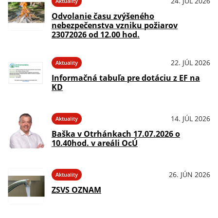
24. JÚL 2026
Aktuality
Odvolanie času zvýšeného
nebezpečenstva vzniku požiarov
23072026 od 12.00 hod.
22. JÚL 2026
Aktuality
Informačná tabuľa pre dotáciu z EF na
KD
14. JÚL 2026
Aktuality
Baška v Otrhánkach 17.07.2026 o
10.40hod. v areáli OcÚ
26. JÚN 2026
Aktuality
ZSVS OZNAM