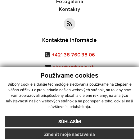
Fotogaléria
Kontakty
Kontaktné informácie
+421 38 760 38 06
obec@otrhanky.sk
Používame cookies
Súbory cookie a ďalšie technológie sledovania používame na zlepšenie
vášho zážitku z prehliadania našich webových stránok, na to, aby sme
využite možnosť získavania aktuálnych informácií s využitím RSS
,
vám zobrazovali prispôsobený obsah a cielené reklamy, na analýzu
CMS systém (redakčný) systém ECHELON 2,
Mapa stránok
,
web portál
,
návštevnosti našich webových stránok a na pochopenie toho, odkiaľ naši
návštevníci prichádzajú.
webhosting
,
webex.digital, s.r.o.
,
domény
,
registrácia domény
,
spoločnosť webex.digital, s.r.o.
,
technický prevádzkovateľ
SÚHLASÍM
Posledná aktualizácia:
05.08.2026
Zmeniť moje nastavenia
Vytlačiť stránku
|
Vyhlásenie o prístupnosti